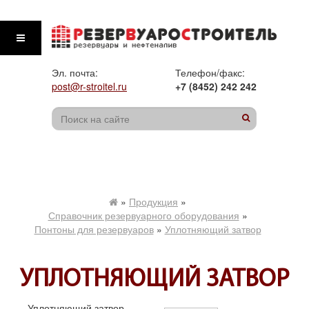
Эл. почта:
Телефон/факс:
post@r-stroitel.ru
+7 (8452) 242 242
»
Продукция
»
Справочник резервуарного оборудования
»
Понтоны для резервуаров
»
Уплотняющий затвор
УПЛОТНЯЮЩИЙ ЗАТВОР
Уплотняющий затвор