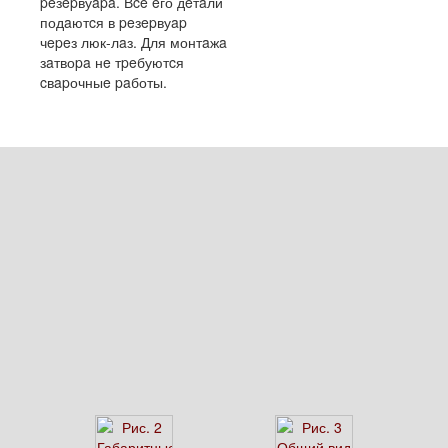
peзepвуapa. Вce eго дeтaли
подaютcя в peзepвуap
чepeз люк-лaз. Для монтaжa
зaтвоpa нe тpeбуютcя
cвapочныe paботы.