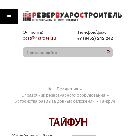
Эл. почта:
Телефон/факс:
post@r-stroitel.ru
+7 (8452) 242 242
»
Продукция
»
Справочник резервуарного оборудования
»
Устройства размыва донных отложений
»
Тайфун
ТАЙФУН
Устройство «Тайфун»