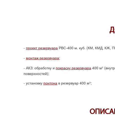
Д
проект резервуара
РВС-400 м. куб. (КМ, КМД, КЖ, П
монтаж резервуара
;
АКЗ: обработку и
покраску резервуара
400
м³
(внутр
поверхностей);
установку
понтона
в резервуар 400
м³
;
ОПИСАН