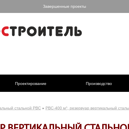
Завершенные проекты
Проектирование
Производство
кальный стальной РВС
»
РВС-400 м³, резервуар вертикальный стал