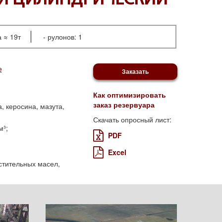
НОЙ ЦИЛИНДРИЧЕСКИЙ
 ≈ 19т
рулонов: 1
е
Заказать
Как оптимизировать
заказ резервуара
, керосина, мазута,
Скачать опросный лист:
м³
;
PDF
Excel
стительных масел,