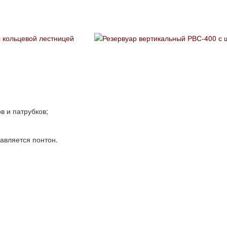
в и патрубков;
авляется понтон.