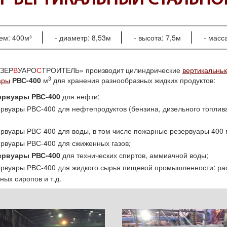
ВУАР ВЕРТИКАЛЬНЫЙ СТАЛЬ
ем: 400м³
диаметр: 8,53м
высота: 7,5м
масса
ЗЕР
В
УАРО
С
ТРОИТЕЛЬ» производит цилиндрические
вертикальны
3
ары
РВС-400
м
для хранения разнообразных жидких продуктов:
ервуары РВС-400
для нефти;
рвуары РВС-400 для нефтепродуктов (бензина, дизельного топлива
ервуары РВС-400 для воды, в том числе пожарные резервуары 400
рвуары РВС-400 для сжиженных газов;
ервуары РВС-400
для технических спиртов, аммиачной воды;
ервуары РВС-400 для жидкого сырья пищевой промышленности: ра
ных сиропов и т.д.