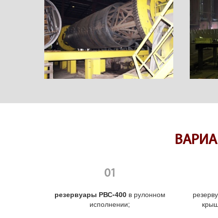
ВАРИА
резервуары РВС-400
в рулонном
резерв
исполнении;
крыш