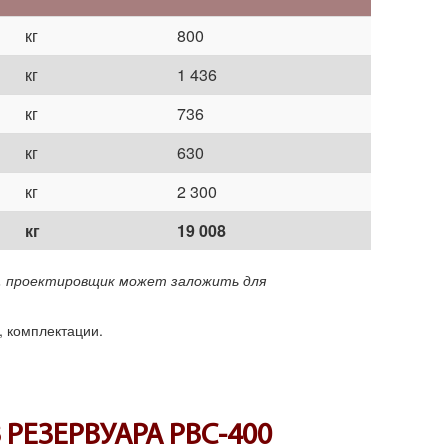
кг
800
кг
1 436
кг
736
кг
630
кг
2 300
кг
19 008
ей, проектировщик может заложить для
, комплектации.
ЕЗЕРВУАРА РВС-400