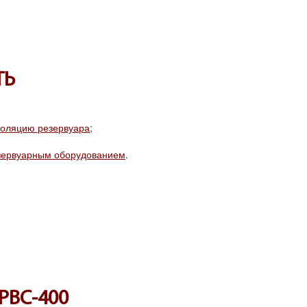
ТЬ
золяцию резервуара
;
зервуарным оборудованием
.
РВС-400