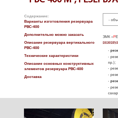
РВС-400 М³, РЕЗЕР
Содержание:
объ
Варианты изготовления резервуара
РВС-400
Дополнительно можно заказать
ЗМК «
Р
Е
резерву
Описание резервуара вертикального
РВС-400
рез
Технические характеристики
резе
пр.);
Описание основных конструктивных
рез
элементов резервуара РВС-400
резе
Доставка
рез
рез
сахар