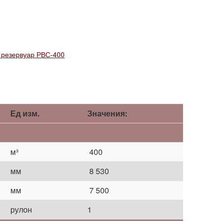
Ед изм.
Значения:
м³
400
мм
8 530
мм
7 500
рулон
1