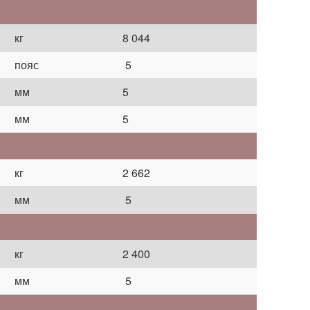
кг
8 044
пояс
5
мм
5
мм
5
кг
2 662
мм
5
кг
2 400
мм
5