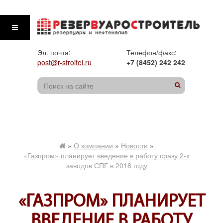
Эл. почта:
Телефон/факс:
post@r-stroitel.ru
+7 (8452) 242 242
»
О компании
»
Новости
»
«Газпром» планирует введение в работу сразу 2-х
заводов СПГ в 2018 году
«ГАЗПРОМ» ПЛАНИРУЕТ
ВВЕДЕНИЕ В РАБОТУ