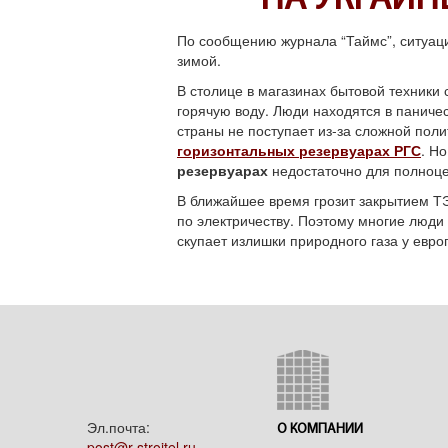
НА УКРАИН
По сообщению журнала “Таймс”, ситуация
зимой.
В столице в магазинах бытовой техники 
горячую воду. Люди находятся в паничес
страны не поступает из-за сложной поли
горизонтальных резервуарах РГС
. Н
резервуарах
недостаточно для полноце
В ближайшее время грозит закрытием ТЭ
по электричеству. Поэтому многие люди н
скупает излишки природного газа у евро
Эл.почта:
О КОМПАНИИ
post@r-stroitel.ru