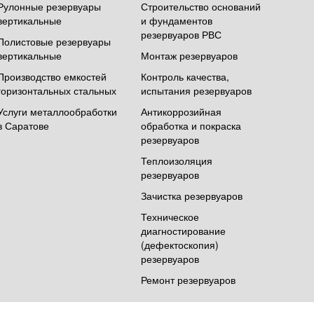
Рулонные резервуары
Строительство оснований
вертикальные
и фундаментов
резервуаров РВС
Полистовые резервуары
вертикальные
Монтаж резервуаров
Производство емкостей
Контроль качества,
горизонтальных стальных
испытания резервуаров
Услуги металлообработки
Антикоррозийная
в Саратове
обработка и покраска
резервуаров
Теплоизоляция
резервуаров
Зачистка резервуаров
Техническое
диагностирование
(дефектоскопия)
резервуаров
Ремонт резервуаров