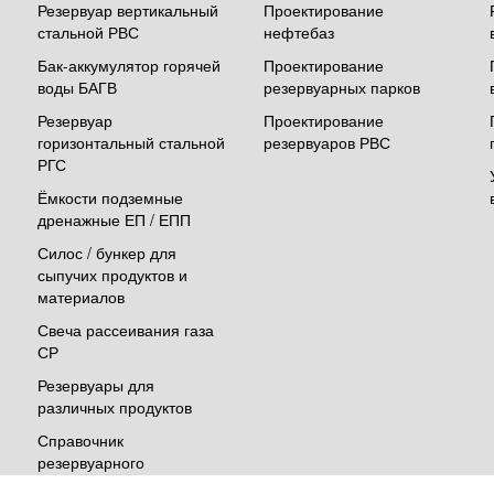
Резервуар вертикальный
Проектирование
стальной РВС
нефтебаз
Бак-аккумулятор горячей
Проектирование
воды БАГВ
резервуарных парков
Резервуар
Проектирование
горизонтальный стальной
резервуаров РВС
РГС
Ёмкости подземные
дренажные ЕП / ЕПП
Силос / бункер для
сыпучих продуктов и
материалов
Свеча рассеивания газа
СР
Резервуары для
различных продуктов
Справочник
резервуарного
оборудования