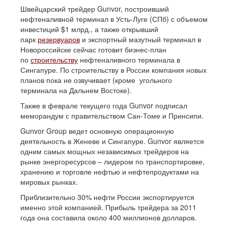
Швейцарский трейдер Gunvor, построивший
нефтеналивной терминал в Усть-Луге (СПб) с объемом
инвестиций $1 млрд., а также открывший
парк
резервуаров
и экспортный мазутный терминал в
Новороссийске сейчас готовит бизнес-план
по
строительству
нефтеналивного терминала в
Сингапуре. По строительству в России компания новых
планов пока не озвучивает (кроме угольного
терминала на Дальнем Востоке).
Также в феврале текущего года Gunvor подписал
меморандум с правительством Сан-Томе и Принсипи.
Gunvor Group ведет основную операционную
деятельность в Женеве и Сингапуре. Gunvor является
одним самых мощных независимых трейдеров на
рынке энергоресурсов – лидером по транспортировке,
хранению и торговле нефтью и нефтепродуктами на
мировых рынках.
Приблизительно 30% нефти России экспортируется
именно этой компанией. Прибыль трейдера за 2011
года она составила около 400 миллионов долларов.