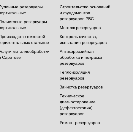
Рулонные резервуары
Строительство оснований
вертикальные
и фундаментов
резервуаров РВС
Полистовые резервуары
вертикальные
Монтаж резервуаров
Производство емкостей
Контроль качества,
горизонтальных стальных
испытания резервуаров
Услуги металлообработки
Антикоррозийная
в Саратове
обработка и покраска
резервуаров
Теплоизоляция
резервуаров
Зачистка резервуаров
Техническое
диагностирование
(дефектоскопия)
резервуаров
Ремонт резервуаров