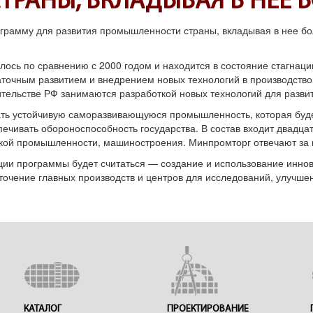
АНЫ, ВКЛАДЫВАЯ В НЕЕ Б
ограмму для развития промышленности страны, вкладывая в нее бо
сь по сравнению с 2000 годом и находится в состояние стагнаци
точным развитием и внедрением новых технологий в производство
вительстве РФ занимаются разработкой новых технологий для разви
ать устойчивую саморазвивающуюся промышленность, которая буде
печивать обороноспособность государства. В состав входит двадца
еской промышленности, машиностроения. Минпромторг отвечают за
ии программы будет считаться — создание и использование инно
точение главных производств и центров для исследований, улучш
КАТАЛОГ
ПРОЕКТИРОВАНИЕ