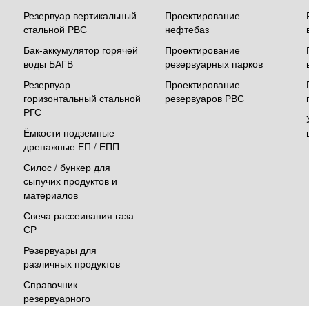
Резервуар вертикальный
Проектирование
стальной РВС
нефтебаз
Бак-аккумулятор горячей
Проектирование
воды БАГВ
резервуарных парков
Резервуар
Проектирование
горизонтальный стальной
резервуаров РВС
РГС
Ёмкости подземные
дренажные ЕП / ЕПП
Силос / бункер для
сыпучих продуктов и
материалов
Свеча рассеивания газа
СР
Резервуары для
различных продуктов
Справочник
резервуарного