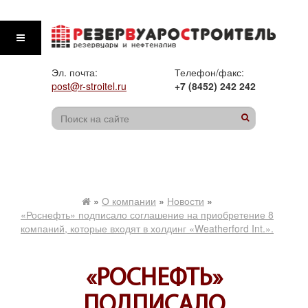
Эл. почта:
Телефон/факс:
post@r-stroitel.ru
+7 (8452) 242 242
»
О компании
»
Новости
»
«Роснефть» подписало соглашение на приобретение 8
компаний, которые входят в холдинг «Weatherford Int.».
«РОСНЕФТЬ»
ПОДПИСАЛО