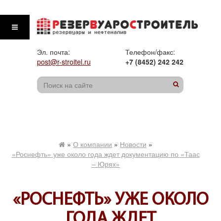
Эл. почта:
Телефон/факс:
post@r-stroitel.ru
+7 (8452) 242 242
»
О компании
»
Новости
»
«Роснефть» уже около года ждет документацию по «Таас
– Юрях»
«РОСНЕФТЬ» УЖЕ ОКОЛО
ГОДА ЖДЕТ