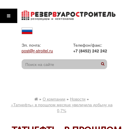
Эл. почта:
Телефон/факс:
post@r-stroitel.ru
+7 (8452) 242 242
»
О компании
»
Новости
»
«Татнефть» в прошлом месяце увеличила добычу на
0,7%