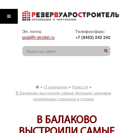
Эл. почта:
Телефон/факс:
post@r-stroitel.ru
+7 (8452) 242 242
»
О компании
»
Новости
»
В Балаково выстроили самые большие шаровые
резервуары стальные в стране
В БАЛАКОВО
ВЫСТРОИЛИ САМЫЕ